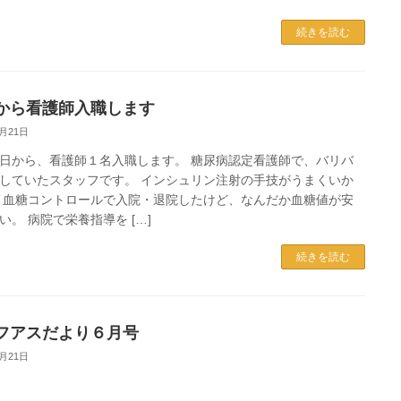
続きを読む
から看護師入職します
5月21日
日から、看護師１名入職します。 糖尿病認定看護師で、バリバ
していたスタッフです。 インシュリン注射の手技がうまくいか
 血糖コントロールで入院・退院したけど、なんだか血糖値が安
い。 病院で栄養指導を […]
続きを読む
フアスだより６月号
5月21日