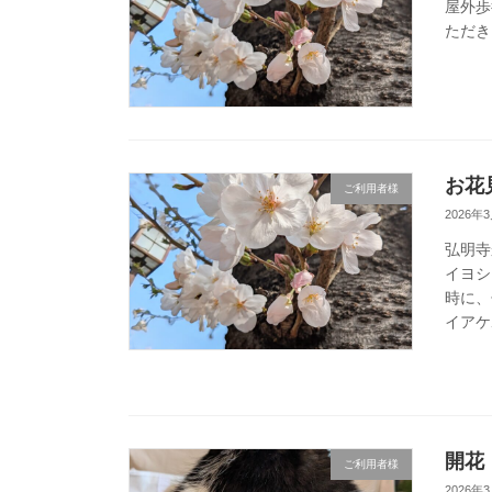
屋外歩
ただき
お花
ご利用者様
2026年
弘明寺
イヨシ
時に、
イアケ
開花
ご利用者様
2026年