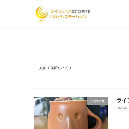
コ
ナ
ン
ビ
テ
ゲ
ン
ー
ツ
シ
へ
ョ
ス
ン
キ
に
ッ
移
プ
動
TOP
訪問リハビリ
ライ
ご利用者様
2026年