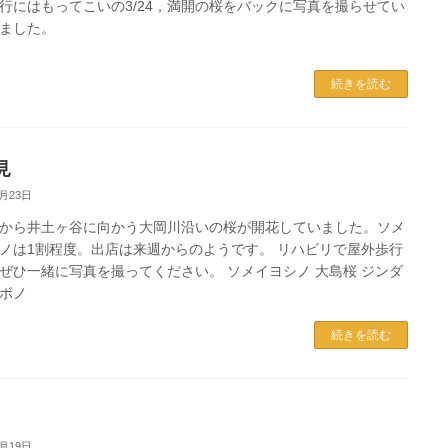
行にはもってこいの3/24，満開の桜をバックに写真を撮らせてい
ました。
続きを読む
見
3月23日
から井土ヶ谷に向かう大岡川沿いの桜が開花していました。ソメ
ノは1割程度。出店は来週からのようです。 リハビリで屋外歩行
ぜひ一緒に写真を撮ってください。 ソメイヨシノ 大島桜 ジンダ
ボノ
続きを読む
3月19日