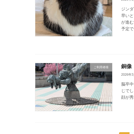
ジンダ
早いと
が進む
予定で
銅像
ご利用者様
2026年
脳卒中
じでし
顔が秀