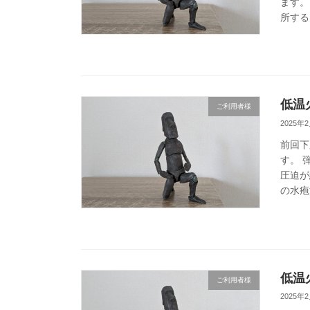
ます。
所する
低温
ご利用者様
2025年
前回下
す。 
圧迫が
の水疱
低温
ご利用者様
2025年