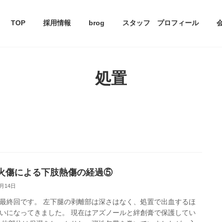
TOP
採用情報
brog
スタッフ プロフィール
処置
火傷による下肢熱傷の経過⑤
3月14日
最終回です。 左下腿の剥離部は深さはなく、処置で出血するほ
いになってきました。 現在はアズノールと絆創膏で保護してい