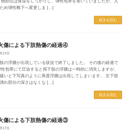
 他部位は保湿をしっかりし、弾性包帯を巻いていましたが、入
ため弾性靴下へ変更しま […]
続きを読む
火傷による下肢熱傷の経過④
2月27日
肢の浮腫が出現している状況で終了しました。 その後の経過で
弾性包帯にて圧迫すると両下肢の浮腫は一時的に消失しますが、
緩いと下写真のように再度浮腫は出現してしまいます。 左下肢
潰れ部分の深さはなくな […]
続きを読む
火傷による下肢熱傷の経過③
2月17日