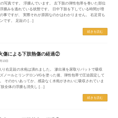
頃の写真です。 浮腫んでいます。 左下肢の弾性包帯を巻いた部位
浮腫みを逃れている状態です。 日中下肢を下している時間が増
の事ですが、 実際それが原因なのかはわかりません。 右足背も
ンです。 足趾の […]
続きを読む
火傷による下肢熱傷の経過②
2月13日
入り右足趾の水疱は潰れました。 滲出液を尿取りパットで吸収
ズノールとリンデロンVGを塗った後、弾性包帯で圧迫固定して
。 そのかいあってか、感染なく水疱がきれいに吸収されていま
下肢全体の浮腫も消失し […]
続きを読む