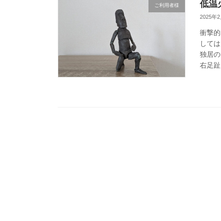
低温
ご利用者様
2025年
衝撃的
しては
独居の
右足趾