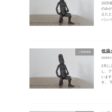
15日
のみが
えたと
パンパ
低温
ご利用者様
2025年
2月に
し、ア
います
す。 