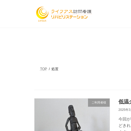
コ
ナ
ン
ビ
テ
ゲ
ン
ー
ツ
シ
へ
ョ
ス
ン
キ
に
ッ
移
プ
動
TOP
処置
低温
ご利用者様
2025年
今回が
どきれ