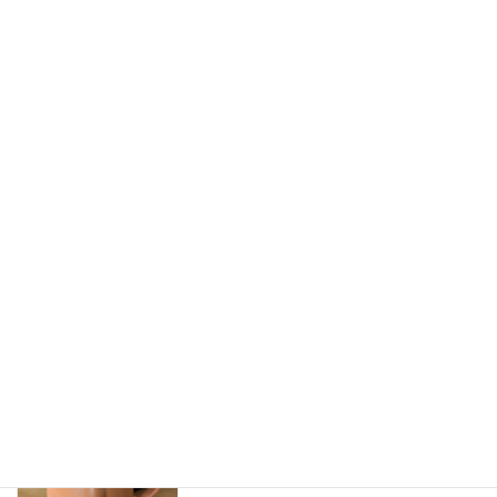
６月から看護師入職します
ご利用者様
2026年5月21日
ライフアスだより６月号
ご利用者様
2026年5月21日
ELNEC-J
ご利用者様
2026年5月11日
ライフアスだより4月、5月号
ご利用者様
2026年5月11日