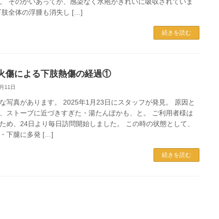
。 そのかいあってか、感染なく水疱がきれいに吸収されていま
下肢全体の浮腫も消失し […]
続きを読む
火傷による下肢熱傷の経過①
2月11日
な写真があります。 2025年1月23日にスタッフが発見。 原因と
、ストーブに近づきすぎた・湯たんぽかも、と。 ご利用者様は
ため、24日より毎日訪問開始しました。 この時の状態として、
・下腿に多発 […]
続きを読む