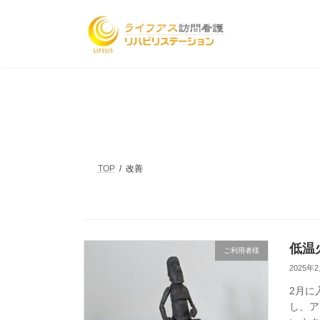
コ
ナ
ン
ビ
テ
ゲ
ン
ー
ツ
シ
へ
ョ
ス
ン
キ
に
ッ
移
プ
動
TOP
改善
低温
ご利用者様
2025年
2月に
し、ア