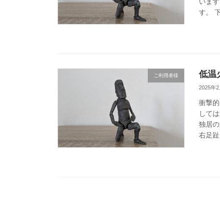
います
す。 
低温
ご利用者様
2025年
衝撃的
しては
独居の
右足趾