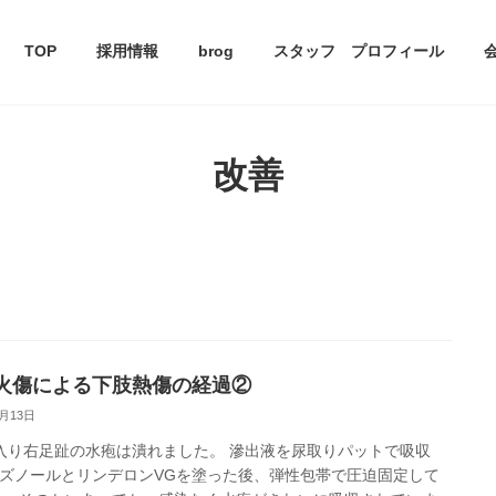
TOP
採用情報
brog
スタッフ プロフィール
改善
火傷による下肢熱傷の経過②
2月13日
入り右足趾の水疱は潰れました。 滲出液を尿取りパットで吸収
ズノールとリンデロンVGを塗った後、弾性包帯で圧迫固定して